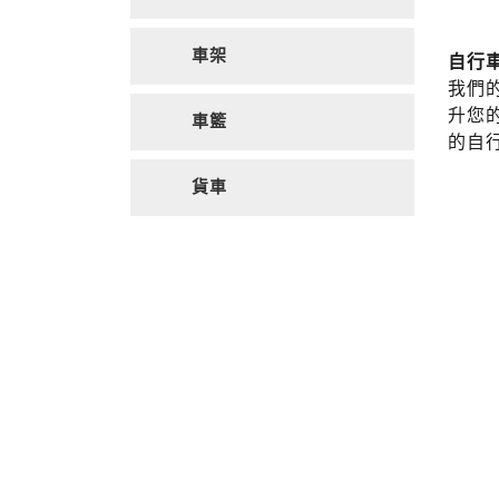
車架
自行
我們
升您
車籃
的自
貨車