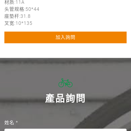
材质:11A
头管规格:50*44
座垫杆:31.8
叉宽:10*135
加入詢問
產品詢問
姓名
*